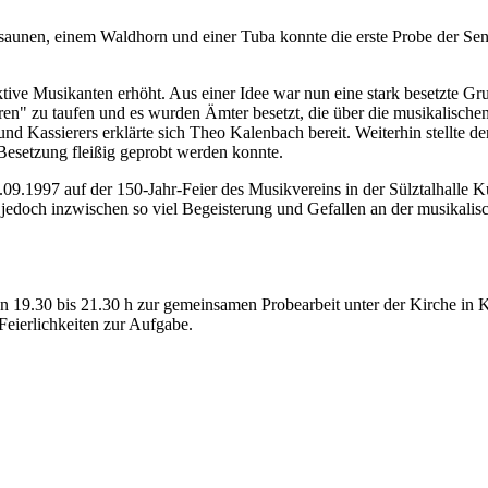
aunen, einem Waldhorn und einer Tuba konnte die erste Probe der Seni
8 aktive Musikanten erhöht. Aus einer Idee war nun eine stark besetz
ren" zu taufen und es wurden Ämter besetzt, die über die musikalisch
nd Kassierers erklärte sich Theo Kalenbach bereit. Weiterhin stellte 
Besetzung fleißig geprobt werden konnte.
27.09.1997 auf der 150-Jahr-Feier des Musikvereins in der Sülztalhalle
edoch inzwischen so viel Begeisterung und Gefallen an der musikalisch
n 19.30 bis 21.30 h zur gemeinsamen Probearbeit unter der Kirche in 
Feierlichkeiten zur Aufgabe.