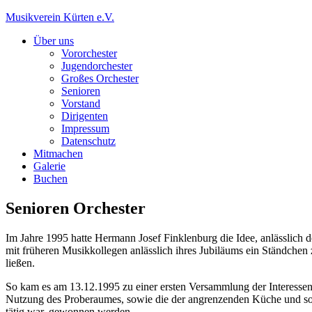
Musikverein Kürten e.V.
Über uns
Vororchester
Jugendorchester
Großes Orchester
Senioren
Vorstand
Dirigenten
Impressum
Datenschutz
Mitmachen
Galerie
Buchen
Senioren Orchester
Im Jahre 1995 hatte Hermann Josef Finklenburg die Idee, anlässlich 
mit früheren Musikkollegen anlässlich ihres Jubiläums ein Ständchen
ließen.
So kam es am 13.12.1995 zu einer ersten Versammlung der Interessen
Nutzung des Proberaumes, sowie die der angrenzenden Küche und sons
tätig war, gewonnen werden.